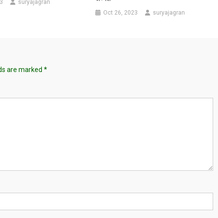
3
suryajagran
Oct 26, 2023
suryajagran
lds are marked
*