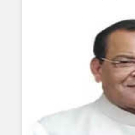
31
दि
को
/
देव
फार
लो
नत्
देह
मे
होग
आ