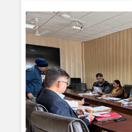
का
कार
नि
कंप
को
सौं
से
ती
ला
लोग
की
आज
पर
होग
सं
-य
आर्
प्र