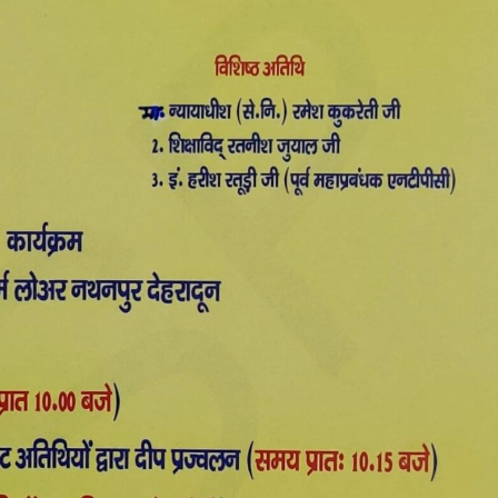
ा
ी
मोदर
स
या