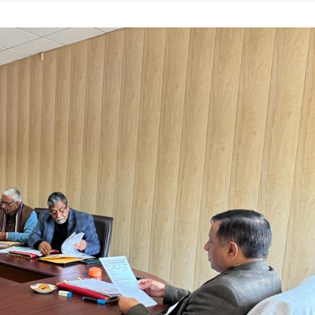
्य
जी
नियों
पने
न
ख
ों
ीविका
ा
कट
शपाल
य,नेता
तिपक्ष