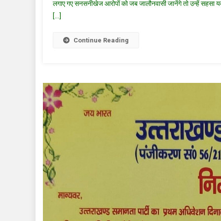
लगाए गए सनसनीखेज आरोपों को जब जालौनवासी जानेंगे तो उन्हें सहसा यक
की
[…]
कपड
की
दु
Continue Reading
अक
हड़
की
खा
गह
सा
रच
राज
अग
औ
उन
पत्
ज्य
उर्
उम
ने