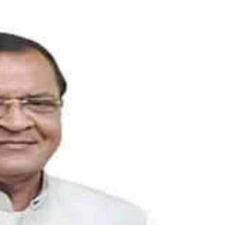
संबर
्म
अर
थनपुर,
रादून
ा
योजन