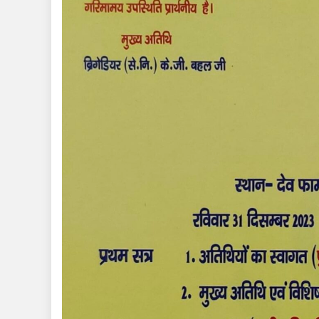
की
है
पित
स्व
श्र
दा
दा
की
हत्