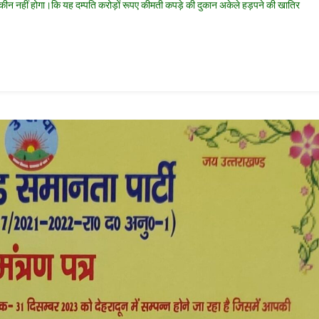
ीन नहीं होगा।कि यह दम्पति करोड़ों रूपए कीमती कपड़े की दुकान अकेले हड़पने की खातिर
मती
़े
कान
ेले
पने
तिर
री
ज़िश
कर
ेन्द्र
्रवाल
र
की
नी
ेति
फ
ा