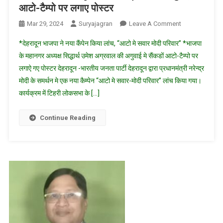
आटो-टैम्पो पर लगाए पोस्टर
On
Mar 29, 2024
Suryajagran
Leave A Comment
“आटो
*देहरादून भाजपा ने नया कैंपेन किया लांच, “आटो मे सवार मोदी परिवार” *भाजपा
मे
के महानगर अध्यक्ष सिद्धार्थ उमेश अग्रवाल की अगुवाई मे सैंकडों आटो-टैम्पो पर
सवार
लगाऐ गए पोस्टर देहरादून -भारतीय जनता पार्टी देहरादून द्वारा प्रधानमंत्री नरेन्द्र
मोदी
मोदी के समर्थन मे एक नया कैम्पेन “आटो मे सवार-मोदी परिवार” लांच किया गया।
परिवार”/
देहरादून
कार्यक्रम में टिहरी लोकसभा के […]
मे
भाजपा
Continue Reading
ने
महानगर
अध्यक्ष
सिद्धार्थ
उमेश
अग्रवाल
की
अगुवाई
मे