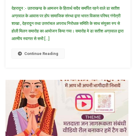
उत्तराखंड
देहरादून :- उतराखन्ड के आमजन के हितार्थ सदैव समर्पित रहने वाले डा सतीश
के
अग्रवाल के आवास पर होप सामाजिक संस्था द्वारा भारत विकास परिषद गंगोत्री
वरिष्ठ
शाखा , देहरादून तथा उत्तरांचल अपराध निरोधक समिति के साथ संयुक्त रुप से
समाजसेवी
होली मिलन समारोह का आयोजन किया गया। समारोह मे डा सतीश अग्रवाल द्वारा
डा
सतीश
आत्मीय स्वागत से सभी […]
अग्रवाल
द्वारा
Continue Reading
आयोजित
किया
गया
होली
मिलन
समारोह/
आत्मीय
स्वागत
से
अभिभूत
नजर
आए