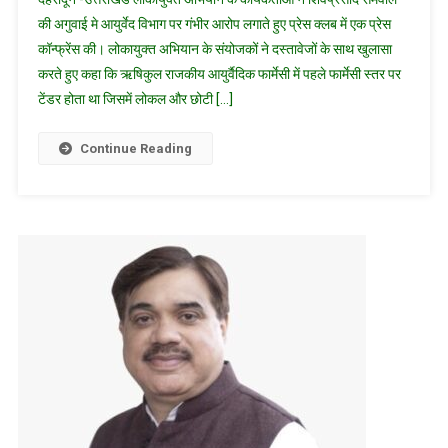
विभाग
की अगुवाई मे आयुर्वेद विभाग पर गंभीर आरोप लगाते हुए प्रेस क्लब में एक प्रेस
मे
कॉन्फ्रेंस की। लोकायुक्त अभियान के संयोजकों ने दस्तावेजों के साथ खुलासा
धांधली
करते हुए कहा कि ऋषिकुल राजकीय आयुर्वैदिक फार्मेसी में पहले फार्मेसी स्तर पर
के
आरोप
टेंडर होता था जिसमें लोकल और छोटी […]
लगाए
उतराखन्ड
Continue Reading
लोकायुक्त
अभियान
ने/
शिवप्रसाद
सेमवाल
ने
प्रैस
वार्ता
मे
लगाए
गम्भीर
आरोप