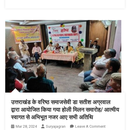
की
स्वतंत्रता”
मे
बाधा
के
समतुल्य
है/
स्थाई
समिति
मे
करें
शिकायत
उत्तराखंड के वरिष्ठ समाजसेवी डा सतीश अग्रवाल
द्वारा आयोजित किया गया होली मिलन समारोह/ आत्मीय
स्वागत से अभिभूत नजर आए सभी अतिथि
On
Mar 28, 2024
Suryajagran
Leave A Comment