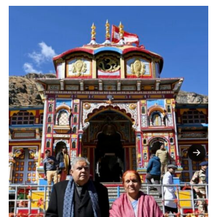
न्यूज़
चैनल
का
किया
शुभारंभ