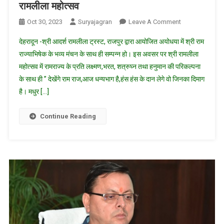
रामलीला महोत्सव
On
Oct 30, 2023
Suryajagran
Leave A Comment
श्री
देहरादून -श्री आदर्श रामलीला ट्रस्ट, राजपुर द्वारा आयोजित अयोधया में श्री राम
राम
राज्याभिषेक के भव्य मंचन के साथ ही सम्पन्न हो। इस अवसर पर श्री रामलीला
राज्याभिषेक
महोत्सव में रामराज्य के प्रति लक्ष्मण,भरत, शत्रुघ्न तथा हनुमान की परिकल्पना
के
के साथ ही ” देखेंगे राम राज,आज धन्यभाग है,हंस हंस के दान लेगे वो जिनका दिमाग
साथ
ही
है। मधुर […]
सम्पन्न
हुआ
Continue Reading
श्री
आदर्श
रामलीला
ट्रस्ट,
राजपुर
द्वारा
आयोजित
श्री
रामलीला