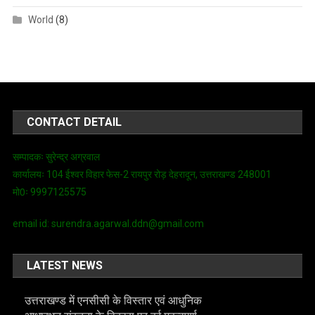
World
(8)
CONTACT DETAIL
सम्पादकः सुरेन्द्र अग्रवाल
कार्यालयः 104 ईश्वर विहार फेस-2 रायपुर रोड़ देहरादून, उत्तराखण्ड 248001
मो0ः 9997125575
email id: surendra.agarwal.ddn@gmail.com
LATEST NEWS
उत्तराखण्ड में एनसीसी के विस्तार एवं आधुनिक