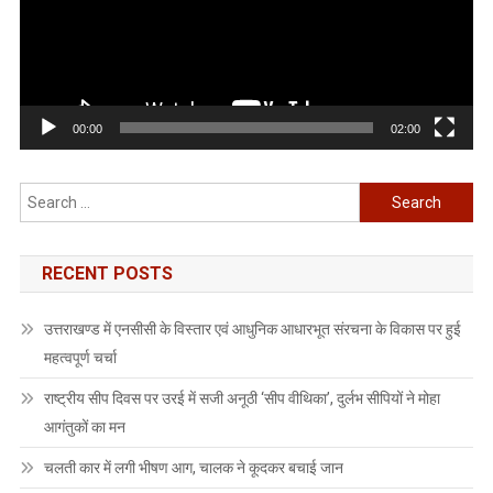
की
कामना
की
00:00
02:00
Search
for:
RECENT POSTS
उत्तराखण्ड में एनसीसी के विस्तार एवं आधुनिक आधारभूत संरचना के विकास पर हुई
महत्वपूर्ण चर्चा
राष्ट्रीय सीप दिवस पर उरई में सजी अनूठी ‘सीप वीथिका’, दुर्लभ सीपियों ने मोहा
आगंतुकों का मन
चलती कार में लगी भीषण आग, चालक ने कूदकर बचाई जान