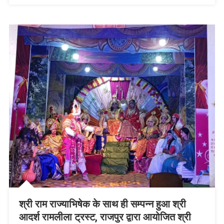
कृषक
महोत्सव
रबी
2023
की
संवेदीकरण
बैठक
का
हुआ
आयोजन
श्री राम राज्याभिषेक के साथ ही सम्पन्न हुआ श्री
आदर्श रामलीला ट्रस्ट, राजपुर द्वारा आयोजित श्री