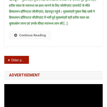
पुष्कर
हरीश रावत के स्वास्थ्य का हाल जानने के लिए जॉलीग्रांट एयरपोर्ट से सीधे
सिंह
हिमालयन हॉस्पिटल जौलीग्रांट, देहरादून पहुंचे। मुख्यमंत्री पुष्कर सिंह धामी ने
धामी
हिमालयन हॉस्पिटल जौलीग्रांट में भर्ती पूर्व मुख्यमंत्री श्री हरीश रावत का
ने
हिमालयन
कुशलक्षेम जाना एवं उनके शीघ्र स्वास्थ्य लाभ की […]
अस्पताल,
जौलीग्रांट
Continue Reading
मे
भर्ती
पूर्व
मुख्यमंत्री
Posts
Older posts
हरीश
रावत
navigation
का
ADVERTISEMENT
कुशलक्षेम
जाना
Video
व
Player
शीघ्र
स्वस्थ
होने