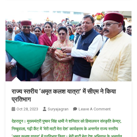
देश
के
प्रति
अटूट
श्रद्धा
व
समर्पण
को
प्रदर्शित
करता
है
-पुष्कर
सिंह
राज्य स्तरीय ‘अमृत कलश यात्रा’ में सीएम ने किया
धामी
प्रतिभाग
मुख्यमंत्री
On
Oct 28, 2023
Suryajagran
Leave A Comment
राज्य
देहरादून। मुख्यमंत्री पुष्कर सिंह धामी ने शनिवार को हिमालयन संस्कृति केन्द्र,
स्तरीय
निम्बूवाला, गढ़ी कैंट में ‘मेरी माटी मेरा देश’ कार्यक्रम के अन्तर्गत राज्य स्तरीय
‘अमृत
‘अमृत कलश यात्रा’ में प्रतिभाग किया। मेरी माटी मेरा देश अभियान के अन्तर्गत
कलश