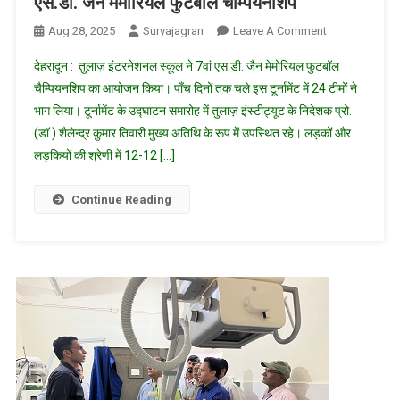
एस.डी. जैन मेमोरियल फुटबॉल चैम्पियनशिप
On
Aug 28, 2025
Suryajagran
Leave A Comment
के.वी.
देहरादून : तुलाज़ इंटरनेशनल स्कूल ने 7वां एस.डी. जैन मेमोरियल फुटबॉल
आईएमए
चैम्पियनशिप का आयोजन किया। पाँच दिनों तक चले इस टूर्नामेंट में 24 टीमों ने
और
भाग लिया। टूर्नामेंट के उद्घाटन समारोह में तुलाज़ इंस्टीट्यूट के निदेशक प्रो.
आर्मी
(डॉ.) शैलेन्द्र कुमार तिवारी मुख्य अतिथि के रूप में उपस्थित रहे। लड़कों और
पब्लिक
स्कूल
लड़कियों की श्रेणी में 12-12 […]
ने
जीता
Continue Reading
7वां
एस.डी.
जैन
मेमोरियल
फुटबॉल
चैम्पियनशिप