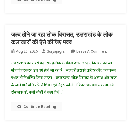
के
समापन
समारोह
में
शामिल
जल्द होने जा रहा लोक विरासत, उत्तराखंड के लोक
हुए
कलाकारों की ऐसे कीजिए मदद
सीएम
On
Aug 23, 2025
Suryajagran
Leave A Comment
धामी
जल्द
उत्तराखण्ड का सबसे बड़ा सांस्कृतिक कार्यकम उत्तराखण्ड लोक विरासत का
होने
पांचवां सस्करण इस वर्ष होने जा रहा है। जल्द ही इसकी तारीख और कार्यक्रम
जा
स्थल भी निर्धारित किया जाएगा। उत्तराखण्ड लोक विरासत के अध्यक्ष और शहर
रहा
के जाने माने वरिष्ठ फिजीशियन एवं नेहरू कॉलोनी स्थित चारधाम अस्पताल के
लोक
विरासत,
संचालक डॉ. केपी जोशी ने कहा कि […]
उत्तराखंड
के
Continue Reading
लोक
कलाकारों
की