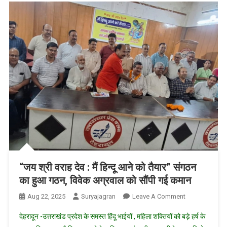
ऐसे
कीजिए
मदद
“जय श्री वराह देव : मैं हिन्दू आने को तैयार” संगठन
का हुआ गठन, विवेक अग्रवाल को सौंपी गई कमान
On
Aug 22, 2025
Suryajagran
Leave A Comment
“जय
देहरादून -उत्तराखंड प्रदेश के समस्त हिंदू भाईयों , महिला शक्तियों को बड़े हर्ष के
श्री