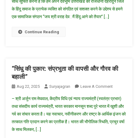
साथ सूचित करना है कि हम अपने देवभूमि उत्तराखंड की राजधानी देहरादून जिले
वराह
के हिंदू समाज के प्रत्येक व्यक्ति को संगठित एवं सशक्त करने के उद्देश्य से हमने
देव
एक सामाजिक संगठन “जय श्री वराह देव : मैं हिंदू आने को तैयार” […]
:
मैं
हिन्दू
Continue Reading
आने
को
तैयार”
संगठन
का
“सिंधु की पुकार: संप्रभुता की वापसी और गौरव की
हुआ
बहाली”
गठन,
On
Aug 22, 2025
Suryajagran
Leave A Comment
विवेक
“सिंधु
अग्रवाल
– श्री अर्जुन राम मेघवाल, केंद्रीय विधि एवं न्याय राज्यमंत्री (स्वतंत्र प्रभार)
की
को
तथा संसदीय कार्य राज्यमंत्री, भारत सरकार मानसून शब्द पूरे भारत में खुशी और
पुकार:
सौंपी
गर्व का संचार करता है। यह नवाचार, नवीनीकरण और राष्ट्र के आर्थिक इंजन को
संप्रभुता
गई
तत्काल गति प्रदान करने का प्रतीक है। भारत की भौगोलिक स्थिति, प्रचुर वर्षा
की
कमान
वापसी
के साथ मिलकर, […]
और