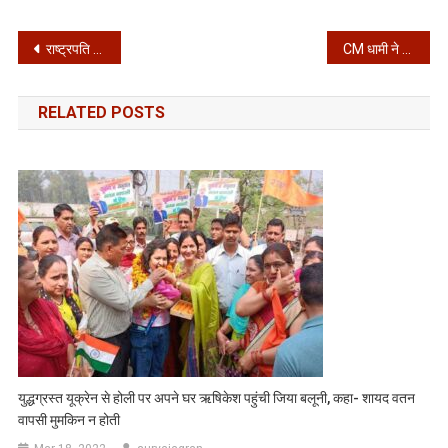
Post
राष्ट्रपति मुर्मू ने अपने ड्रीम प्रोजेक्ट का किया निरीक्षण, नवंबर तक होगा बनकर तैयार, दून को मिलेगी नई पहचान
CM धामी ने किया कंडोलिया महोत्सव का शुभारंभ, पौड़ी को दी 110 करोड़ की 19 विकास योजनाओं की सौगात
navigation
RELATED POSTS
युद्धग्रस्त यूक्रेन से होली पर अपने घर ऋषिकेश पहुंची जिया बलूनी, कहा- शायद वतन
वापसी मुमकिन न होती